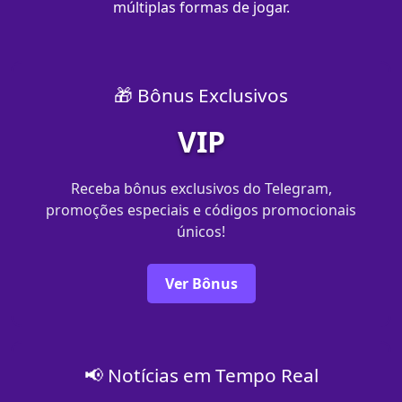
múltiplas formas de jogar.
🎁 Bônus Exclusivos
VIP
Receba bônus exclusivos do Telegram,
promoções especiais e códigos promocionais
únicos!
Ver Bônus
📢 Notícias em Tempo Real