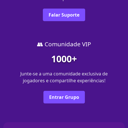
Falar Suporte
👥 Comunidade VIP
1000+
Junte-se a uma comunidade exclusiva de
jogadores e compartilhe experiências!
Entrar Grupo