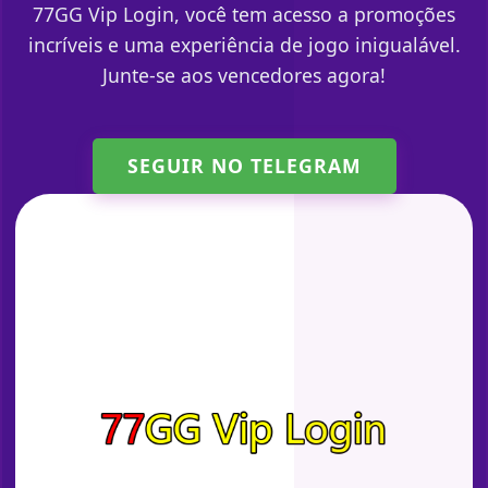
77GG Vip Login, você tem acesso a promoções
incríveis e uma experiência de jogo inigualável.
Junte-se aos vencedores agora!
SEGUIR NO TELEGRAM