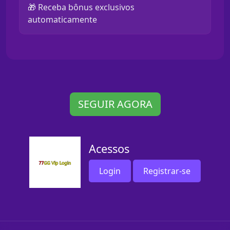
🎁 Receba bônus exclusivos
automaticamente
SEGUIR AGORA
Acessos
Login
Registrar-se