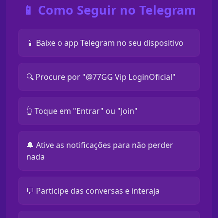
📱 Como Seguir no Telegram
📱 Baixe o app Telegram no seu dispositivo
🔍 Procure por "@77GG Vip LoginOficial"
👆 Toque em "Entrar" ou "Join"
🔔 Ative as notificações para não perder
nada
💬 Participe das conversas e interaja