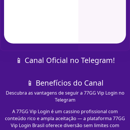
📱 Canal Oficial no Telegram!
📱 Benefícios do Canal
Descubra as vantagens de seguir a 77GG Vip Login no
Telegram
A 77GG Vip Login é um cassino profissional com
conteúdo rico e ampla aceitação — a plataforma 77GG
Vip Login Brasil oferece diversão sem limites com