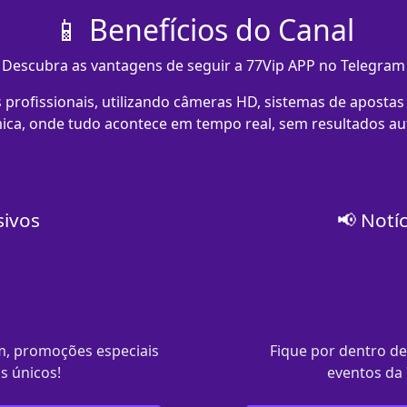
📱 Benefícios do Canal
Descubra as vantagens de seguir a 77Vip APP no Telegram
 profissionais, utilizando câmeras HD, sistemas de apostas 
ica, onde tudo acontece em tempo real, sem resultados a
sivos
📢 Notí
m, promoções especiais
Fique por dentro d
s únicos!
eventos da