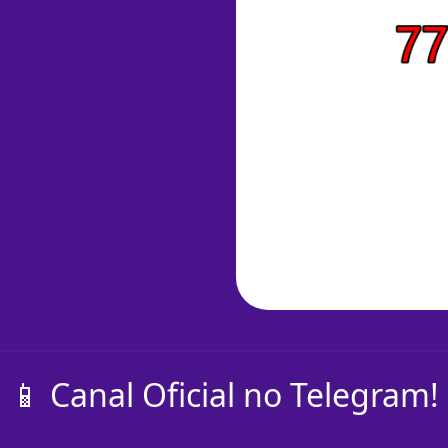
📱 Canal Oficial no Telegram!