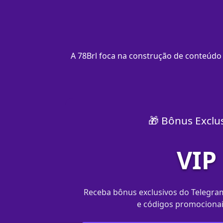
A 78Brl foca na construção de conteúdo 
🎁 Bônus Exclu
VIP
Receba bônus exclusivos do Telegra
e códigos promocionai