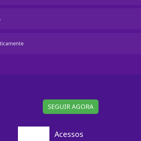
a
aticamente
SEGUIR AGORA
Acessos