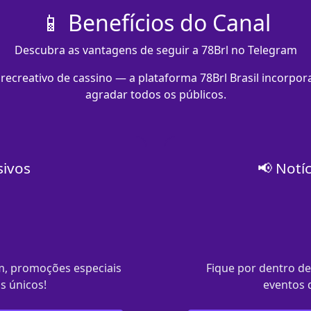
📱 Benefícios do Canal
Descubra as vantagens de seguir a 78Brl no Telegram
recreativo de cassino — a plataforma 78Brl Brasil incorpo
agradar todos os públicos.
sivos
📢 Notí
m, promoções especiais
Fique por dentro d
s únicos!
eventos 