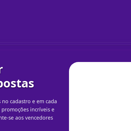
r
postas
s no cadastro e em cada
 promoções incríveis e
unte-se aos vencedores