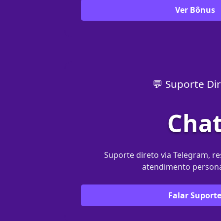
Ver Bônus
💬 Suporte Di
Cha
Suporte direto via Telegram, r
atendimento persona
Falar Suport