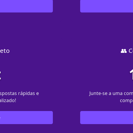
reto
👥 
t
espostas rápidas e
Junte-se a uma com
lizado!
compa
e