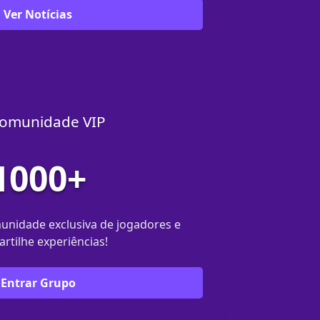
Ver Notícias
Comunidade VIP
1000+
unidade exclusiva de jogadores e
rtilhe experiências!
Entrar Grupo