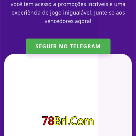
você tem acesso a promoções incríveis e uma
experiência de jogo inigualável. Junte-se aos
vencedores agora!
SEGUIR NO TELEGRAM