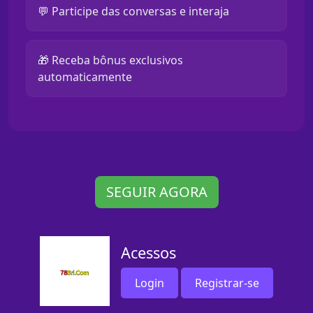
💬 Participe das conversas e interaja
🎁 Receba bônus exclusivos
automaticamente
SEGUIR AGORA
Acessos
Login
Registrar-se