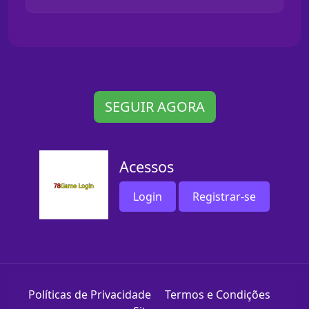
SEGUIR AGORA
Acessos
Login
Registrar-se
Políticas de Privacidade
Termos e Condições