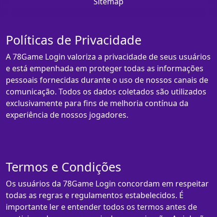
Sitemap
Políticas de Privacidade
A 78Game Login valoriza a privacidade de seus usuários
e está empenhada em proteger todas as informações
pessoais fornecidas durante o uso de nossos canais de
comunicação. Todos os dados coletados são utilizados
exclusivamente para fins de melhoria contínua da
experiência de nossos jogadores.
Termos e Condições
Os usuários da 78Game Login concordam em respeitar
todas as regras e regulamentos estabelecidos. É
importante ler e entender todos os termos antes de