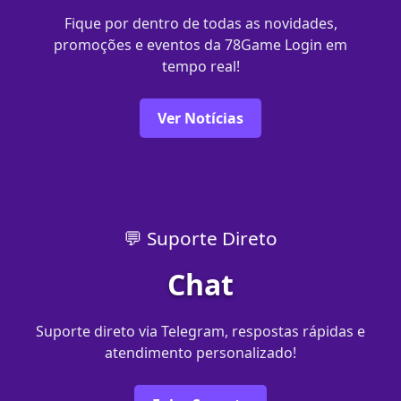
Fique por dentro de todas as novidades,
promoções e eventos da 78Game Login em
tempo real!
Ver Notícias
💬 Suporte Direto
Chat
Suporte direto via Telegram, respostas rápidas e
atendimento personalizado!