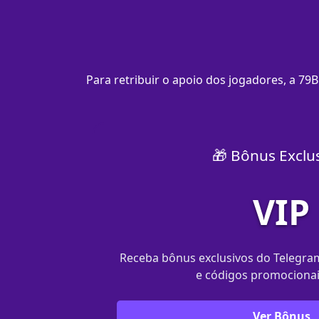
Para retribuir o apoio dos jogadores, a 79
🎁 Bônus Exclu
VIP
Receba bônus exclusivos do Telegra
e códigos promocionai
Ver Bônus