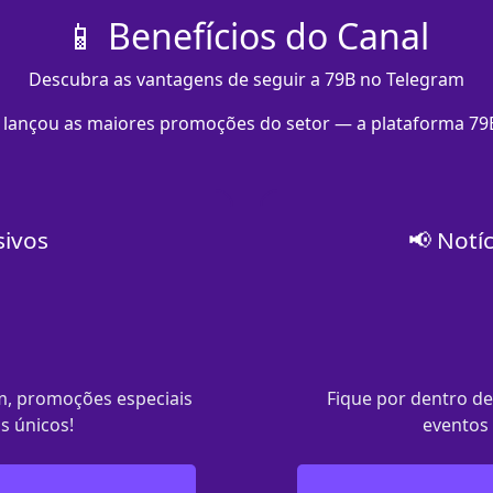
📱 Benefícios do Canal
Descubra as vantagens de seguir a 79B no Telegram
B lançou as maiores promoções do setor — a plataforma 79B 
sivos
📢 Notí
m, promoções especiais
Fique por dentro d
s únicos!
eventos