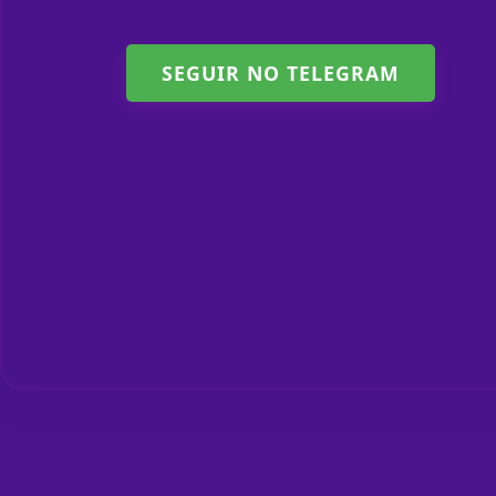
SEGUIR NO TELEGRAM