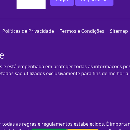
Políticas de Privacidade
Termos e Condições
Sitemap
de
ios e está empenhada em proteger todas as informações pe
tados são utilizados exclusivamente para fins de melhoria
todas as regras e regulamentos estabelecidos. É importan