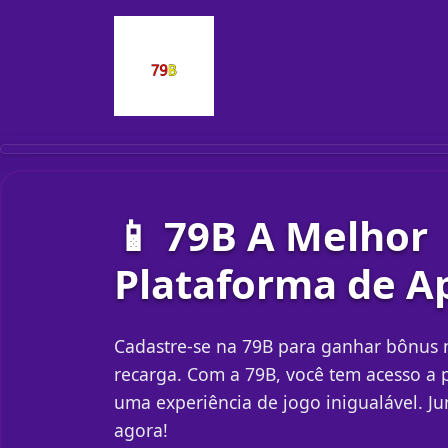
📱 79B A Melhor
Plataforma de A
Cadastre-se na 79B para ganhar bônus 
recarga. Com a 79B, você tem acesso a 
uma experiência de jogo inigualável. J
agora!