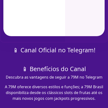
📱 Canal Oficial no Telegram!
📱 Benefícios do Canal
Descubra as vantagens de seguir a 79M no Telegram
A 79M oferece diversos estilos e funções; a 79M Brasil
disponibiliza desde os clássicos slots de frutas até os
mais novos jogos com jackpots progressivos.