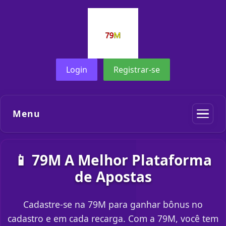
Login
Registrar-se
Menu
📱 79M A Melhor Plataforma
de Apostas
Cadastre-se na 79M para ganhar bônus no
cadastro e em cada recarga. Com a 79M, você tem