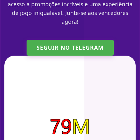
acesso a promoções incríveis e uma experiência
de jogo inigualável. Junte-se aos vencedores
agora!
SEGUIR NO TELEGRAM