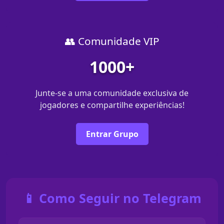
👥 Comunidade VIP
1000+
Junte-se a uma comunidade exclusiva de
jogadores e compartilhe experiências!
Entrar Grupo
📱 Como Seguir no Telegram