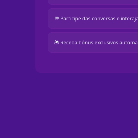
💬 Participe das conversas e interaj
🎁 Receba bônus exclusivos autom