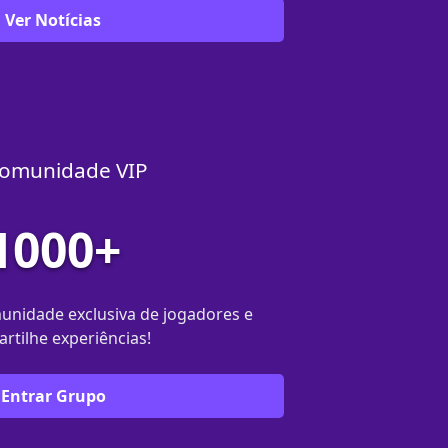
Ver Notícias
Comunidade VIP
1000+
unidade exclusiva de jogadores e
rtilhe experiências!
Entrar Grupo