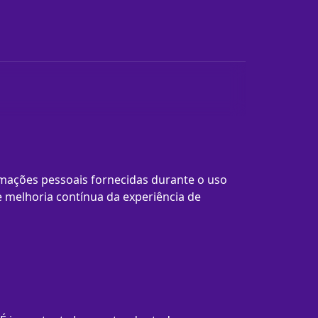
rmações pessoais fornecidas durante o uso
e melhoria contínua da experiência de