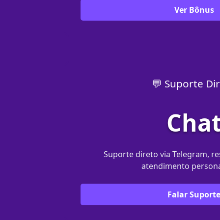
Ver Bônus
💬 Suporte Di
Cha
Suporte direto via Telegram, r
atendimento persona
Falar Suport