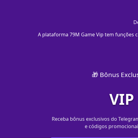
D
A plataforma 79M Game Vip tem funções co
🎁 Bônus Exclu
VIP
Receba bônus exclusivos do Telegra
e códigos promocionai