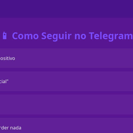
📱 Como Seguir no Telegram
ositivo
ial"
erder nada