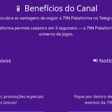
📱 Benefícios do Canal
scubra as vantagens de seguir a 79N Plataforma no Teleg
aforma permite cadastro em 3 segundos — a 79N Plataforma
universo de jogos.
sivos
📢 Notí
m, promoções especiais
Fique por dentro d
s únicos!
eventos da 79