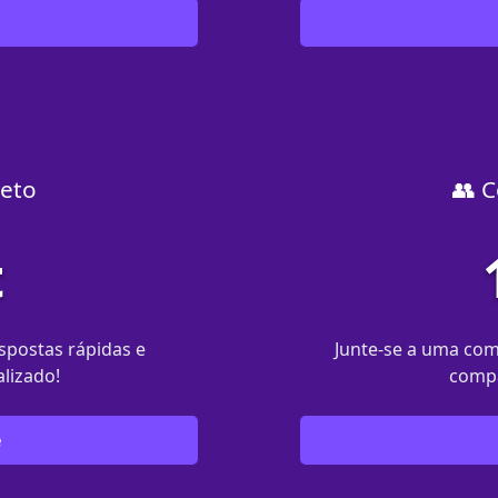
reto
👥 
t
espostas rápidas e
Junte-se a uma com
lizado!
compa
e