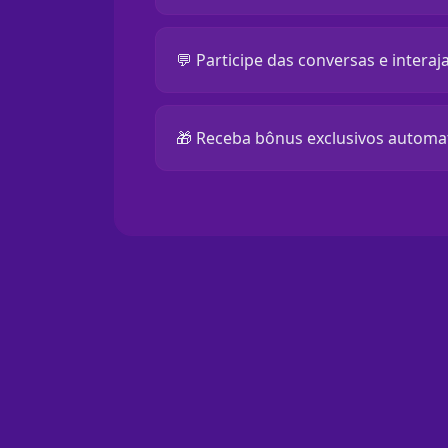
💬 Participe das conversas e interaj
🎁 Receba bônus exclusivos autom