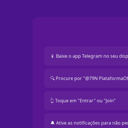
📱 Baixe o app Telegram no seu disp
🔍 Procure por "@79N PlataformaOfi
👆 Toque em "Entrar" ou "Join"
🔔 Ative as notificações para não p