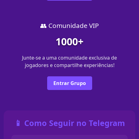
👥 Comunidade VIP
1000+
Junte-se a uma comunidade exclusiva de
jogadores e compartilhe experiências!
Entrar Grupo
📱 Como Seguir no Telegram