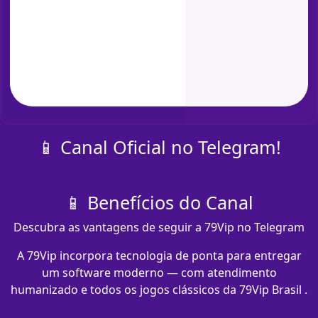
📱 Canal Oficial no Telegram!
📱 Benefícios do Canal
Descubra as vantagens de seguir a 79Vip no Telegram
A 79Vip incorpora tecnologia de ponta para entregar
um software moderno — com atendimento
humanizado e todos os jogos clássicos da 79Vip Brasil .