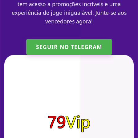
tem acesso a promoções incríveis e uma
experiência de jogo inigualável. Junte-se aos
vencedores agora!
SEGUIR NO TELEGRAM