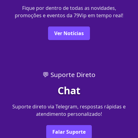
Fique por dentro de todas as novidades,
promoções e eventos da 79Vip em tempo real!
Ver Notícias
💬 Suporte Direto
Chat
Suporte direto via Telegram, respostas rápidas e
atendimento personalizado!
Falar Suporte