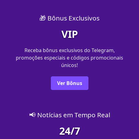
🎁 Bônus Exclusivos
VIP
Receba bônus exclusivos do Telegram,
promoções especiais e códigos promocionais
únicos!
Ver Bônus
📢 Notícias em Tempo Real
24/7