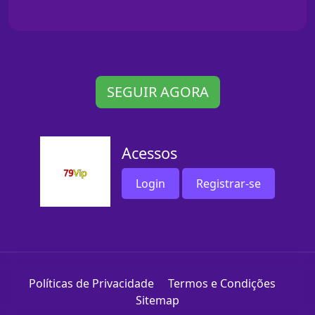
SEGUIR AGORA
Acessos
Login
Registrar-se
Políticas de Privacidade
Termos e Condições
Sitemap