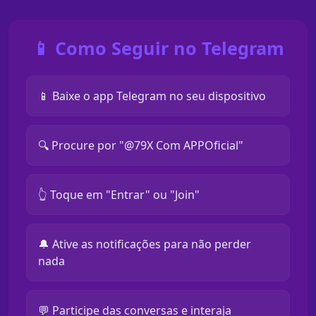
📱 Como Seguir no Telegram
📱 Baixe o app Telegram no seu dispositivo
🔍 Procure por "@79X Com APPOficial"
👆 Toque em "Entrar" ou "Join"
🔔 Ative as notificações para não perder
nada
💬 Participe das conversas e interaja