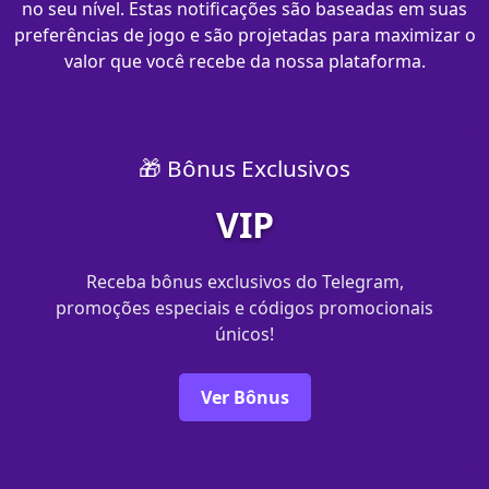
no seu nível. Estas notificações são baseadas em suas
preferências de jogo e são projetadas para maximizar o
valor que você recebe da nossa plataforma.
🎁 Bônus Exclusivos
VIP
Receba bônus exclusivos do Telegram,
promoções especiais e códigos promocionais
únicos!
Ver Bônus