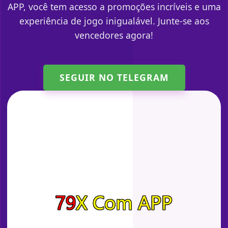
APP, você tem acesso a promoções incríveis e uma
experiência de jogo inigualável. Junte-se aos
vencedores agora!
SEGUIR NO TELEGRAM