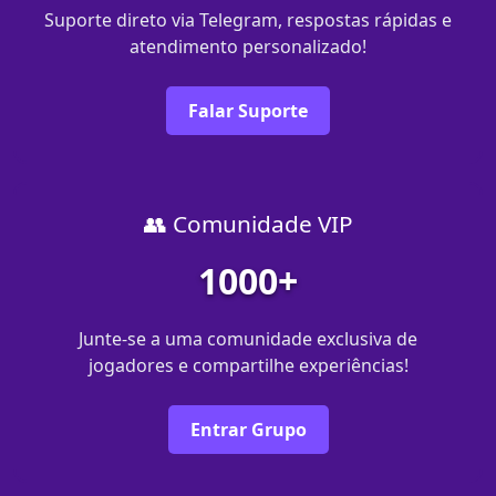
Suporte direto via Telegram, respostas rápidas e
atendimento personalizado!
Falar Suporte
👥 Comunidade VIP
1000+
Junte-se a uma comunidade exclusiva de
jogadores e compartilhe experiências!
Entrar Grupo