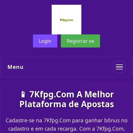
Login
Registrar-se
Menu
📱 7Kfpg.Com A Melhor
Plataforma de Apostas
Cadastre-se na 7Kfpg.Com para ganhar bônus no
cadastro e em cada recarga. Com a 7Kfpg.Com,