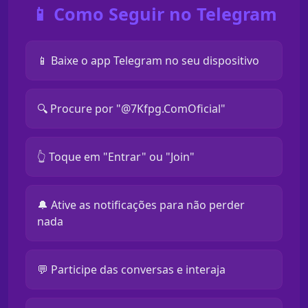
📱 Como Seguir no Telegram
📱 Baixe o app Telegram no seu dispositivo
🔍 Procure por "@7Kfpg.ComOficial"
👆 Toque em "Entrar" ou "Join"
🔔 Ative as notificações para não perder
nada
💬 Participe das conversas e interaja