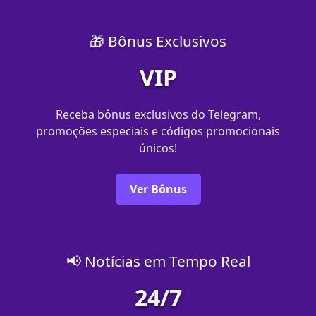
🎁 Bônus Exclusivos
VIP
Receba bônus exclusivos do Telegram,
promoções especiais e códigos promocionais
únicos!
Ver Bônus
📢 Notícias em Tempo Real
24/7