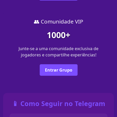
👥 Comunidade VIP
1000+
Junte-se a uma comunidade exclusiva de
jogadores e compartilhe experiências!
Entrar Grupo
📱 Como Seguir no Telegram