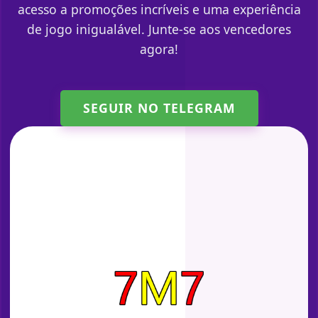
acesso a promoções incríveis e uma experiência
de jogo inigualável. Junte-se aos vencedores
agora!
SEGUIR NO TELEGRAM