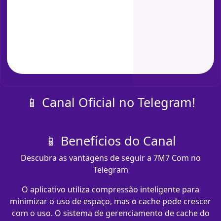
📱 Canal Oficial no Telegram!
📱 Benefícios do Canal
Descubra as vantagens de seguir a 7M7 Com no
Telegram
O aplicativo utiliza compressão inteligente para
minimizar o uso de espaço, mas o cache pode crescer
com o uso. O sistema de gerenciamento de cache do