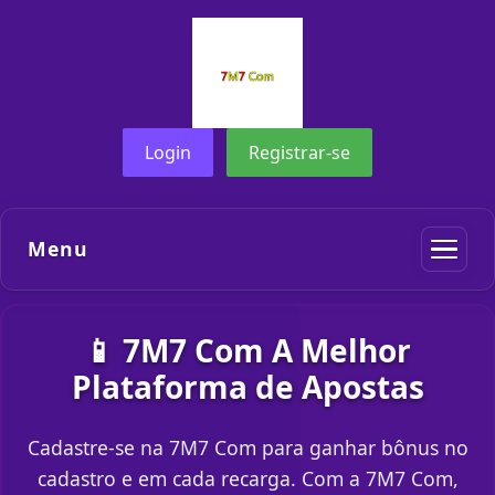
Login
Registrar-se
Menu
📱 7M7 Com A Melhor
Plataforma de Apostas
Cadastre-se na 7M7 Com para ganhar bônus no
cadastro e em cada recarga. Com a 7M7 Com,