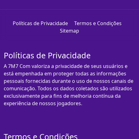
Políticas de Privacidade
Termos e Condições
Sitemap
Políticas de Privacidade
A 7M7 Com valoriza a privacidade de seus usuários e
está empenhada em proteger todas as informações
pessoais fornecidas durante o uso de nossos canais de
comunicação. Todos os dados coletados são utilizados
exclusivamente para fins de melhoria contínua da
experiência de nossos jogadores.
Termos e Condições