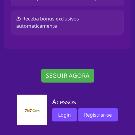
🎁 Receba bônus exclusivos
automaticamente
SEGUIR AGORA
Acessos
Login
Registrar-se