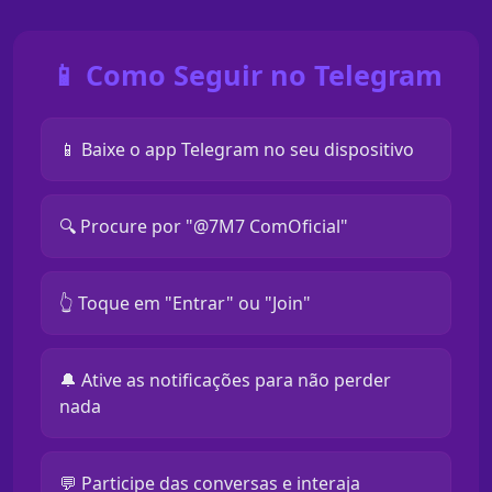
📱 Como Seguir no Telegram
📱 Baixe o app Telegram no seu dispositivo
🔍 Procure por "@7M7 ComOficial"
👆 Toque em "Entrar" ou "Join"
🔔 Ative as notificações para não perder
nada
💬 Participe das conversas e interaja