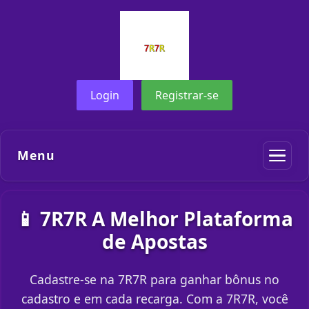
Login
Registrar-se
Menu
📱 7R7R A Melhor Plataforma
de Apostas
Cadastre-se na 7R7R para ganhar bônus no
cadastro e em cada recarga. Com a 7R7R, você