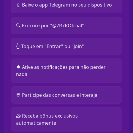
📱 Baixe o app Telegram no seu dispositivo
🔍 Procure por "@7R7ROficial"
👆 Toque em "Entrar" ou "Join"
🔔 Ative as notificações para não perder
nada
💬 Participe das conversas e interaja
🎁 Receba bônus exclusivos
automaticamente