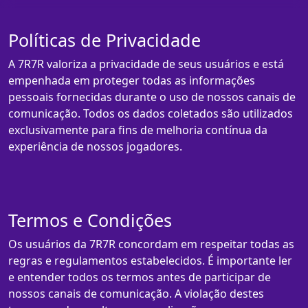
Políticas de Privacidade
A 7R7R valoriza a privacidade de seus usuários e está
empenhada em proteger todas as informações
pessoais fornecidas durante o uso de nossos canais de
comunicação. Todos os dados coletados são utilizados
exclusivamente para fins de melhoria contínua da
experiência de nossos jogadores.
Termos e Condições
Os usuários da 7R7R concordam em respeitar todas as
regras e regulamentos estabelecidos. É importante ler
e entender todos os termos antes de participar de
nossos canais de comunicação. A violação destes