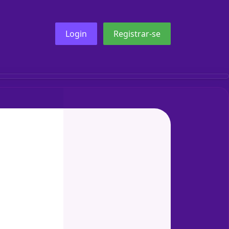
Login
Registrar-se