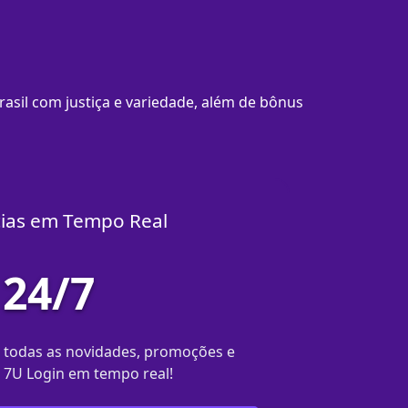
rasil com justiça e variedade, além de bônus
cias em Tempo Real
24/7
e todas as novidades, promoções e
 7U Login em tempo real!