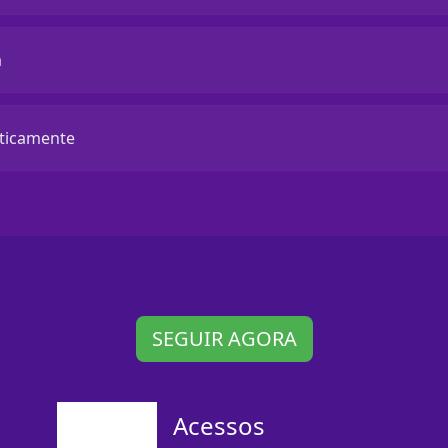
a
aticamente
SEGUIR AGORA
Acessos