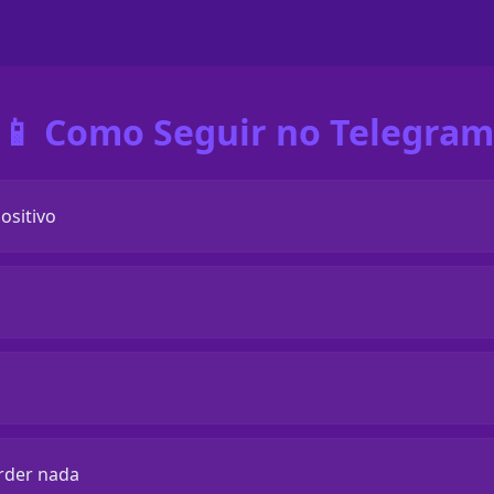
📱 Como Seguir no Telegram
ositivo
erder nada