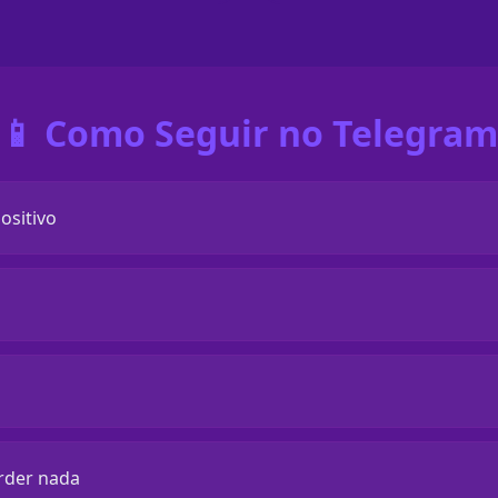
📱 Como Seguir no Telegram
ositivo
erder nada