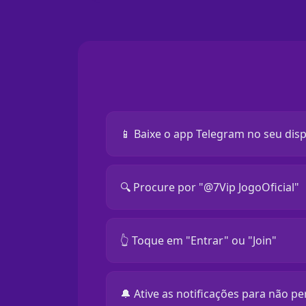
📱 Baixe o app Telegram no seu disp
🔍 Procure por "@7Vip JogoOficial"
👆 Toque em "Entrar" ou "Join"
🔔 Ative as notificações para não p