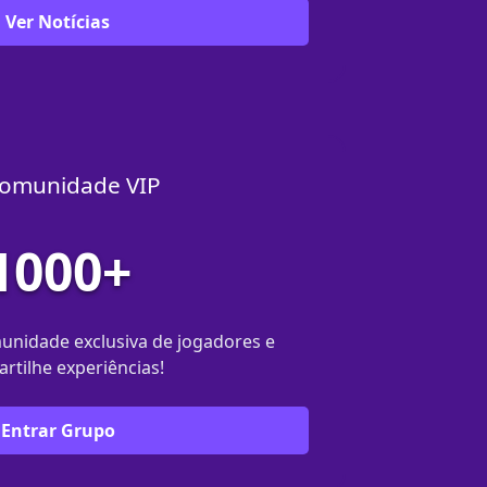
Ver Notícias
Comunidade VIP
1000+
unidade exclusiva de jogadores e
rtilhe experiências!
Entrar Grupo