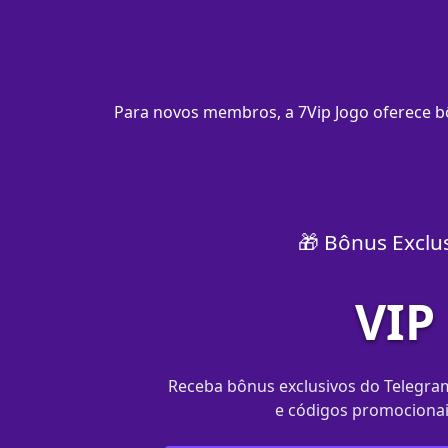
Para novos membros, a 7Vip Jogo oferece bô
🎁 Bônus Exclu
VIP
Receba bônus exclusivos do Telegra
e códigos promocionai