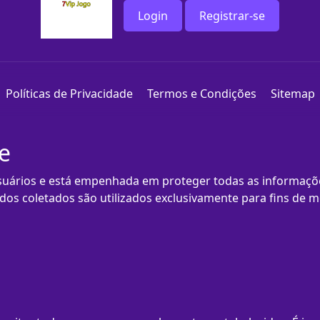
Login
Registrar-se
Políticas de Privacidade
Termos e Condições
Sitemap
de
 usuários e está empenhada em proteger todas as informaçõ
os coletados são utilizados exclusivamente para fins de m