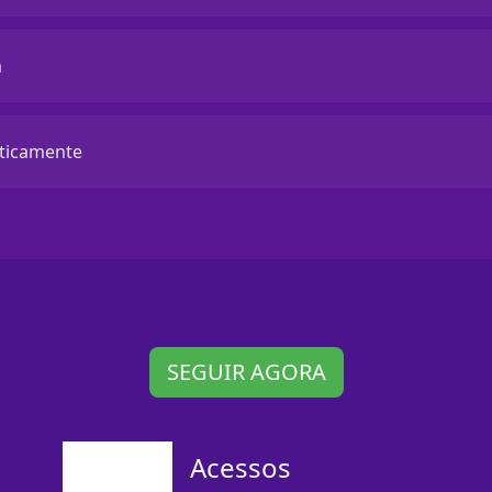
a
aticamente
SEGUIR AGORA
Acessos