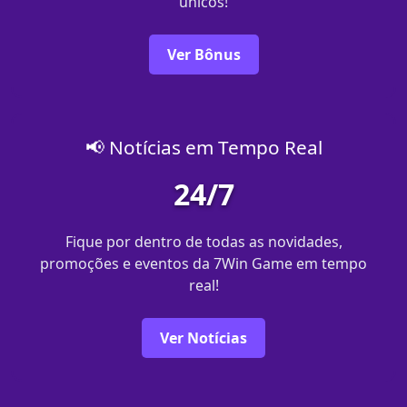
únicos!
Ver Bônus
📢 Notícias em Tempo Real
24/7
Fique por dentro de todas as novidades,
promoções e eventos da 7Win Game em tempo
real!
Ver Notícias