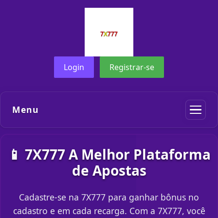
Login
Registrar-se
Menu
📱 7X777 A Melhor Plataforma
de Apostas
Cadastre-se na 7X777 para ganhar bônus no
cadastro e em cada recarga. Com a 7X777, você