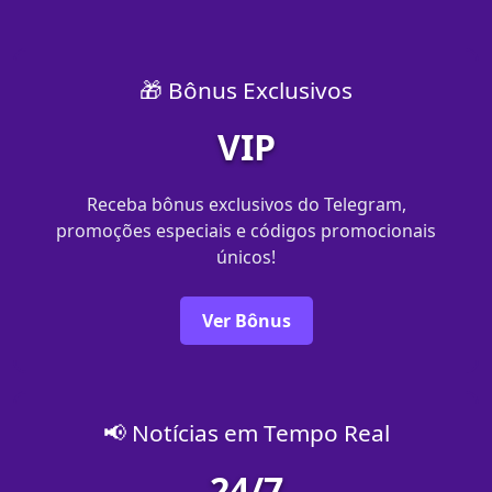
🎁 Bônus Exclusivos
VIP
Receba bônus exclusivos do Telegram,
promoções especiais e códigos promocionais
únicos!
Ver Bônus
📢 Notícias em Tempo Real
24/7