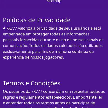
Sitemap
Políticas de Privacidade
A 7X777 valoriza a privacidade de seus usuários e está
empenhada em proteger todas as informações
pessoais fornecidas durante o uso de nossos canais de
comunicação. Todos os dados coletados são utilizados
exclusivamente para fins de melhoria contínua da
experiência de nossos jogadores.
Termos e Condições
Os usuários da 7X777 concordam em respeitar todas as
regras e regulamentos estabelecidos. É importante ler
e entender todos os termos antes de participar de