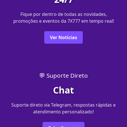
Fique por dentro de todas as novidades,
promoções e eventos da 7X777 em tempo real!
Ver Notícias
💬 Suporte Direto
Chat
Suporte direto via Telegram, respostas rápidas e
atendimento personalizado!