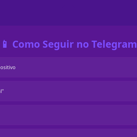
📱 Como Seguir no Telegram
ositivo
l"