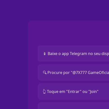
📱 Baixe o app Telegram no seu disp
🔍 Procure por "@7X777 GameOficia
👆 Toque em "Entrar" ou "Join"