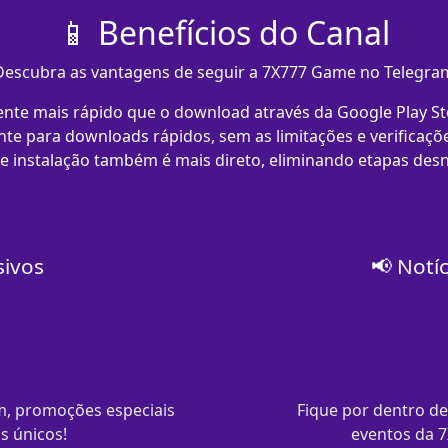
📱 Benefícios do Canal
Descubra as vantagens de seguir a 7X777 Game no Telegra
ente mais rápido que o download através da Google Play S
e para downloads rápidos, sem as limitações e verificações 
e instalação também é mais direto, eliminando etapas desn
sivos
📢 Notí
m, promoções especiais
Fique por dentro d
s únicos!
eventos da 