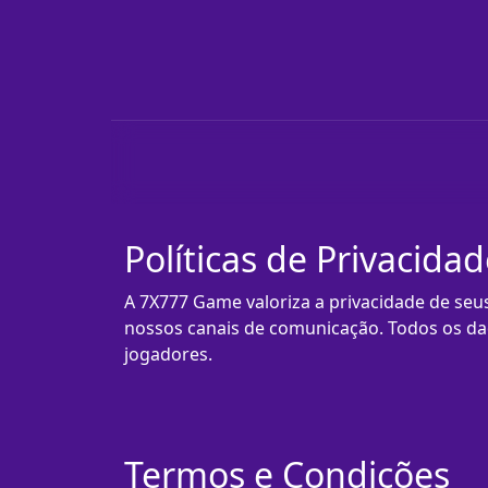
Políticas de Privacida
A 7X777 Game valoriza a privacidade de se
nossos canais de comunicação. Todos os dad
jogadores.
Termos e Condições