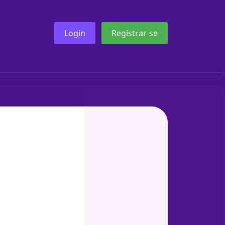
Login
Registrar-se