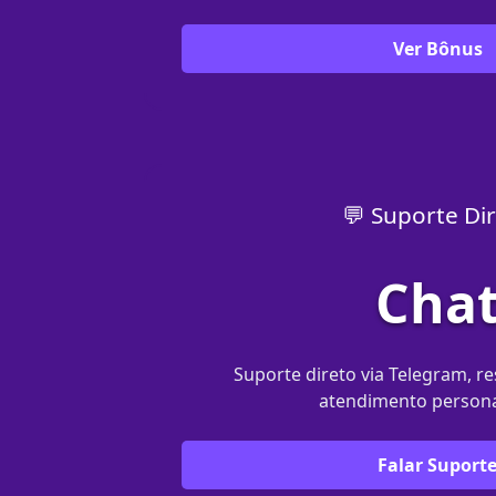
Ver Bônus
💬 Suporte Di
Cha
Suporte direto via Telegram, r
atendimento persona
Falar Suport