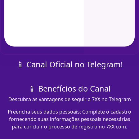
📱 Canal Oficial no Telegram!
📱 Benefícios do Canal
Descubra as vantagens de seguir a 7XX no Telegram
Preencha seus dados pessoais: Complete o cadastro
fornecendo suas informações pessoais necessárias
para concluir o processo de registro no 7XX com​.