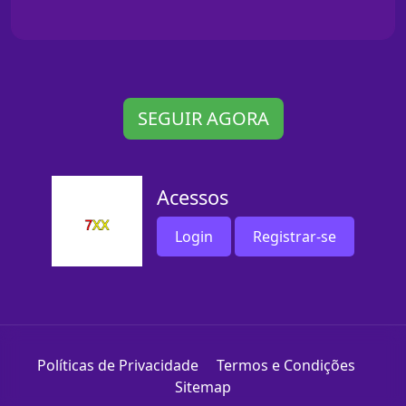
SEGUIR AGORA
Acessos
Login
Registrar-se
Políticas de Privacidade
Termos e Condições
Sitemap