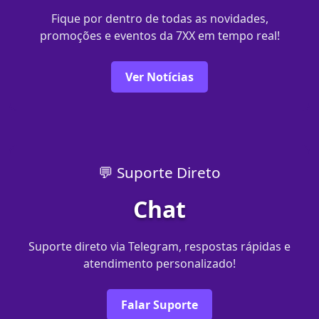
Fique por dentro de todas as novidades,
promoções e eventos da 7XX em tempo real!
Ver Notícias
💬 Suporte Direto
Chat
Suporte direto via Telegram, respostas rápidas e
atendimento personalizado!
Falar Suporte