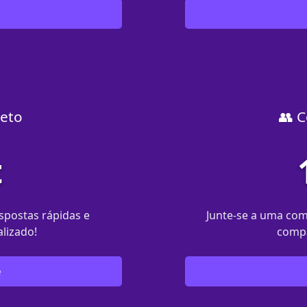
reto
👥 
t
espostas rápidas e
Junte-se a uma com
lizado!
compa
e