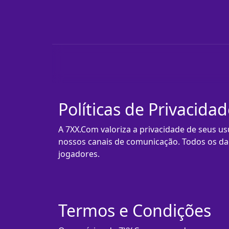
Políticas de Privacida
A 7XX.Com valoriza a privacidade de seus u
nossos canais de comunicação. Todos os dad
jogadores.
Termos e Condições