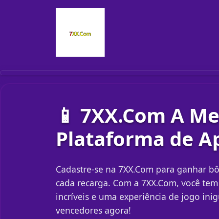
📱 7XX.Com A Me
Plataforma de A
Cadastre-se na 7XX.Com para ganhar bô
cada recarga. Com a 7XX.Com, você tem
incríveis e uma experiência de jogo inig
vencedores agora!