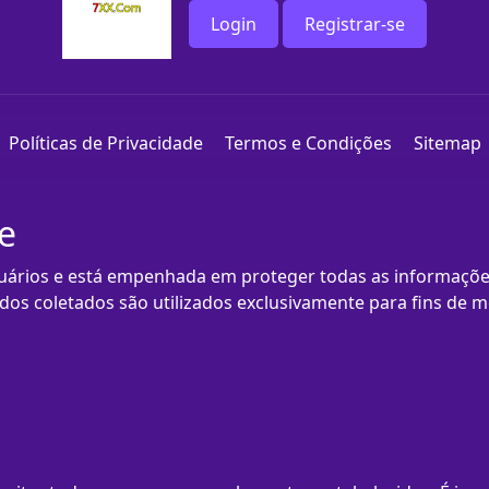
Login
Registrar-se
Políticas de Privacidade
Termos e Condições
Sitemap
de
suários e está empenhada em proteger todas as informaçõe
os coletados são utilizados exclusivamente para fins de m