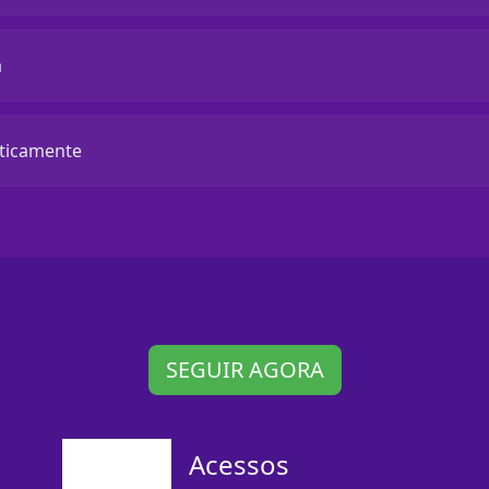
a
aticamente
SEGUIR AGORA
Acessos