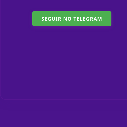
SEGUIR NO TELEGRAM