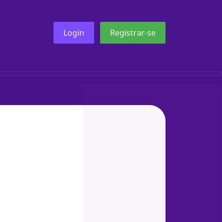
Login
Registrar-se