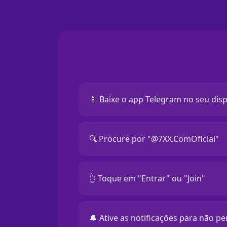
📱 Baixe o app Telegram no seu disp
🔍 Procure por "@7XX.ComOficial"
👆 Toque em "Entrar" ou "Join"
🔔 Ative as notificações para não p