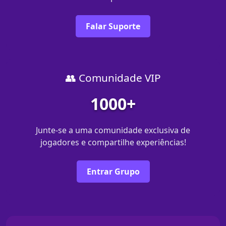
Falar Suporte
👥 Comunidade VIP
1000+
Junte-se a uma comunidade exclusiva de
jogadores e compartilhe experiências!
Entrar Grupo