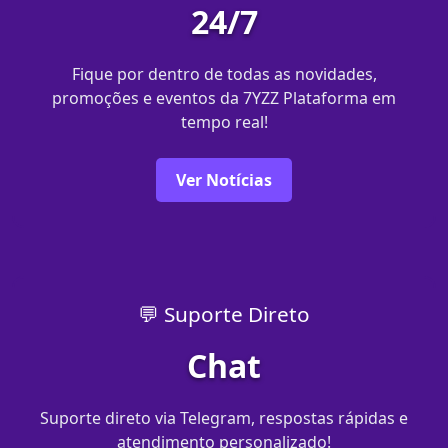
24/7
Fique por dentro de todas as novidades,
promoções e eventos da 7YZZ Plataforma em
tempo real!
Ver Notícias
💬 Suporte Direto
Chat
Suporte direto via Telegram, respostas rápidas e
atendimento personalizado!