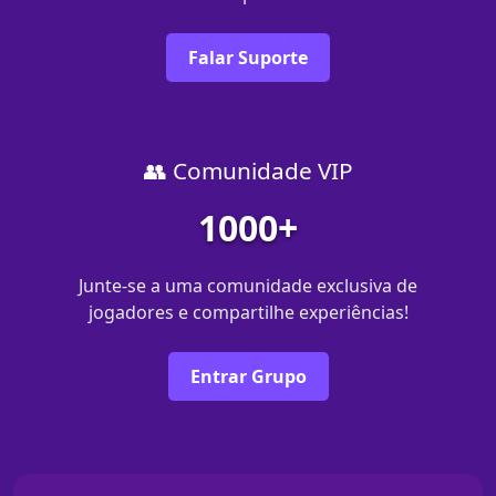
Falar Suporte
👥 Comunidade VIP
1000+
Junte-se a uma comunidade exclusiva de
jogadores e compartilhe experiências!
Entrar Grupo