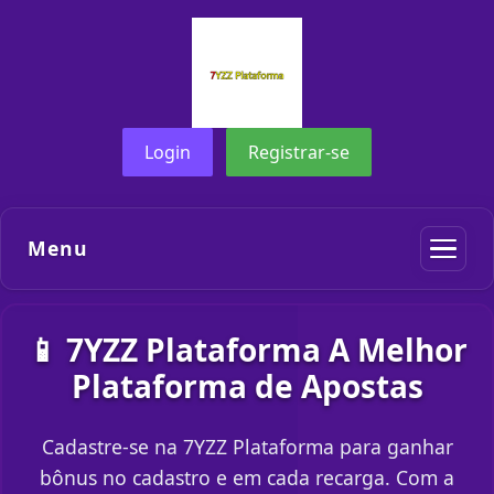
Login
Registrar-se
Menu
📱 7YZZ Plataforma A Melhor
Plataforma de Apostas
Cadastre-se na 7YZZ Plataforma para ganhar
bônus no cadastro e em cada recarga. Com a