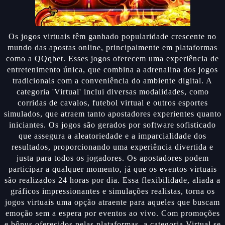
Os jogos virtuais têm ganhado popularidade crescente no
mundo das apostas online, principalmente em plataformas
como a QQqbet. Esses jogos oferecem uma experiência de
entretenimento única, que combina a adrenalina dos jogos
tradicionais com a conveniência do ambiente digital. A
categoria 'Virtual' inclui diversas modalidades, como
corridas de cavalos, futebol virtual e outros esportes
simulados, que atraem tanto apostadores experientes quanto
iniciantes. Os jogos são gerados por software sofisticado
que assegura a aleatoriedade e a imparcialidade dos
resultados, proporcionando uma experiência divertida e
justa para todos os jogadores. Os apostadores podem
participar a qualquer momento, já que os eventos virtuais
são realizados 24 horas por dia. Essa flexibilidade, aliada a
gráficos impressionantes e simulações realistas, torna os
jogos virtuais uma opção atraente para aqueles que buscam
emoção sem a espera por eventos ao vivo. Com promoções
e bônus oferecidos pelas plataformas, a categoria Virtual se