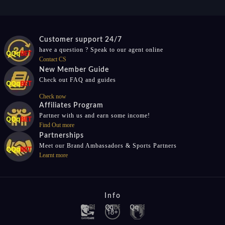
Customer support 24/7
have a question ? Speak to our agent online
Contact CS
New Member Guide
Check out FAQ and guides
Check now
Affiliates Program
Partner with us and earn some income!
Find Out more
Partnerships
Meet our Brand Ambassadors & Sports Partners
Learnt more
Info