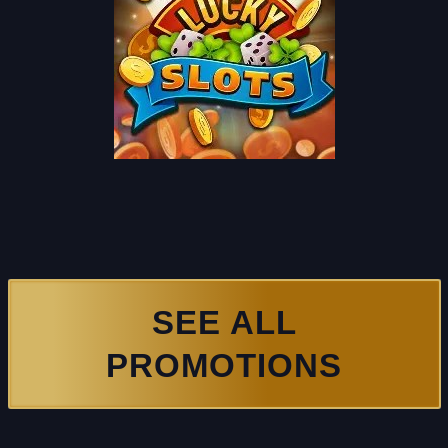
SEE ALL
PROMOTIONS